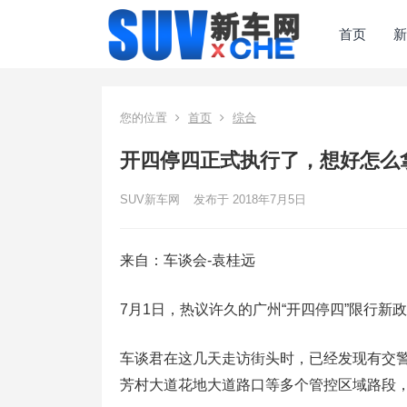
首页
新
您的位置
首页
综合
开四停四正式执行了，想好怎么
SUV新车网
发布于 2018年7月5日
来自：车谈会-袁桂远
7月1日，热议许久的广州“开四停四”限行新
车谈君在这几天走访街头时，已经发现有交
芳村大道花地大道路口等多个管控区域路段