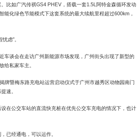
比如广汽传祺GS4 PHEV，搭载一套1.5L阿特金森循环发动
智能化绿色节能模式下这套系统的最大续航里程超过600km，
程忧虑”。
最近车谈会在走访广州新能源市场发现，广州街头出现了新型的
开放给私家车主。
司揭牌暨梅东路充电站运营启动仪式于广州市越秀区动物园南门
再提速。
后设在公交车站的直流快充桩在优先公交车充电的情况下，也计
列，已经通电，可以运作。