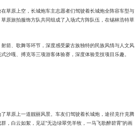
放在草原上空，长城炮车主志愿者们驾驶着长城炮全阵容车型与
、草原旅拍服饰方队共同组成了入场式方阵队伍，在锡林浩特草
、射箭、歌舞等环节，深度感受蒙古族独特的民族风情与人文风
花式沙嘎、搏克等三项游客体验赛，深度体验竞技项目乐趣。
为了草原上一道靓丽风景。车友们驾驶着长城炮，途径克什克腾
群，白云如絮，见证“无边绿翠凭羊牧，一马飞歌醉碧霄”的画