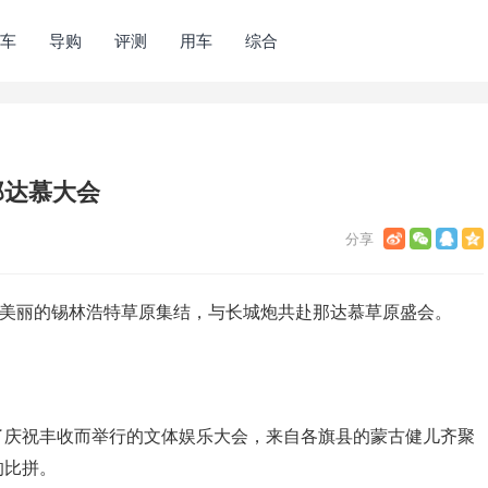
车
导购
评测
用车
综合
那达慕大会
在美丽的锡林浩特草原集结，与长城炮共赴那达慕草原盛会。
了庆祝丰收而举行的文体娱乐大会，来自各旗县的蒙古健儿齐聚
的比拼。