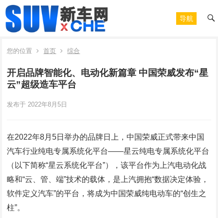
导航
您的位置
首页
综合
开启品牌智能化、电动化新篇章 中国荣威发布“星
云”超级造车平台
发布于 2022年8月5日
在2022年8月5日举办的品牌日上，中国荣威正式带来中国
汽车行业纯电专属系统化平台——星云纯电专属系统化平台
（以下简称“星云系统化平台”），该平台作为上汽电动化战
略和“云、管、端”技术的载体，是上汽拥抱“数据决定体验，
软件定义汽车”的平台，将成为中国荣威纯电动车的“创生之
柱”。