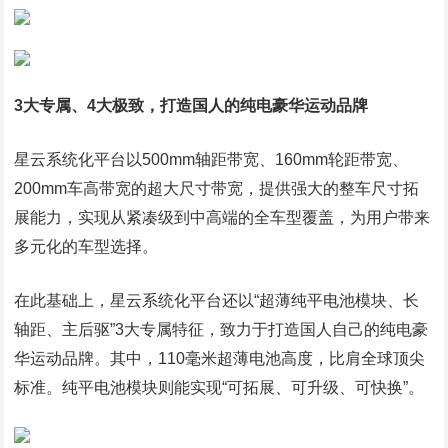
3大专属、4大极致，
打造国人的纯电豪华运动品牌
星云系统化平台以500mm轴距带宽、160mm轮距带宽、
200mm车高带宽的超大尺寸带宽，提供强大的整车尺寸拓
展能力，实现从紧凑级到中高端的全车型覆盖，为用户带来
多元化的车型选择。
在此基础上，星云系统化平台还以“超薄纯平电池模块、长
轴距、主后驱”3大专属特征，致力于打造国人自己的纯电豪
华运动品牌。其中，110毫米超薄电池高度，比肩全球顶尖
标准。纯平电池模块则能实现“可拓展、可升级、可快换”。