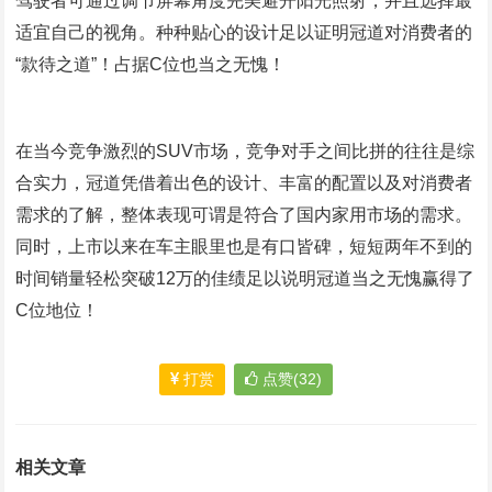
驾驶者可通过调节屏幕角度完美避开阳光照射，并且选择最
适宜自己的视角。种种贴心的设计足以证明冠道对消费者的
“款待之道”！占据
C
位也当之无愧！
在当今竞争激烈的
SUV
市场，竞争对手之间比拼的往往是综
合实力，冠道凭借着出色的设计、丰富的配置以及对消费者
需求的了解，整体表现可谓是符合了国内家用市场的需求。
同时，上市以来在车主眼里也是有口皆碑，短短两年不到的
时间销量轻松突破
12
万的佳绩足以说明冠道当之无愧赢得了
C
位地位！
打赏
点赞(32)
相关文章