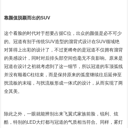
靠颜值脱颖而出的
SUV
这个看脸的时代对于想要占据
C
位，出众的颜值是必不可少
的。冠道有别于传统
SUV
造型的溜背式设计在
SUV
领域绝
对算得上出彩的设计了，不过更稀奇的是冠道不仅拥有溜背
的美感设计，同时对后排头部空间也毫无不良影响。原来是
冠道在设计之初就考虑到了这一细节，所以冠道的车顶弧线
并没有顺着
C
柱结束，而是保持原来的弧度继续往后延伸至
扰流板的末端，与扰流板形成一体式的设计，从而实现了两
全其美。
除此之外，一眼就能辨别出来飞翼式家族前脸，锐利、炫
酷，特别的
LED
大灯都与冠道的气质相当符合。同样，雾灯