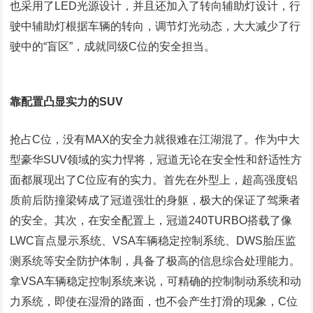
也采用了
LED
光源设计，并且还加入了转向辅助灯设计，行
驶中辅助灯根据车辆的转向，调节灯光动态，大大减少了行
驶中的
“
盲区
”
，成就同级
C
位的安全担当。
靠配置凸显实力的
SUV
抢占
C
位，没有
MAX
的安全力就很难在江湖混了。作为中大
型豪华
SUV
领域的实力悍将，冠道无论在安全性和舒适性方
面都展现出了
C
位应有的实力。首先在外型上，超高强度铝
质前后防撞梁铸成了冠道强壮的身躯，极大的保证了驾乘者
的安全。其次，在安全配置上，冠道
240TURBO
搭载了像
LWC
盲点显示系统、
VSA
车辆稳定控制系统、
DWS
胎压监
测系统等安全防护体制，具备了极高的信息综合处理能力。
拿
VSA
车辆稳定控制系统来说，可精确的控制制动系统和动
力系统，即使在湿滑的路面，也不会产生打滑的现象，
C
位