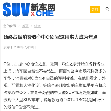
导航
您的位置
首页
综合
始终占据消费者心中C位 冠道用实力成为焦点
发布于 2018年7月19日
C位，占据中心地位之意。近期，
C
位之争开始在各行各业
上演，汽车圈自然也不会错过。而面对当今市场花样繁多的
车型，消费者对
C
位也有自己的评判标准。在他们看来，外
观、配置和人性化设计等综合表现突出的车型似乎更有机会
占据心中
C
位，在竞争激烈的中大型
SUV
市场更是如此。而
纵观中大型
SUV
车市，说这款冠道
240TURBO
就是同级中
的最佳
C
位也不为过。