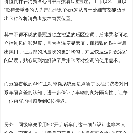
价值同样在消费者心目中占据着
C
位宝座。上市以来一直以
“款待最重要的人为产品理念”的冠道从每一处细节都能凸显
出它始终将消费者放在首要位置。
其中不得不说的是冠道独立控温的后区空调，后排乘客可独
立控制风向和温度，且带有温度显示屏，而精致的
B
柱空调
出风口，让后排的风量吹的更加均匀，并且快速达到设定好
的温度，贴心周到地解决了后排乘客对空调的使用需求。
而冠道搭载的
ANC
主动降噪系统更是刷新了以往消费者对日
系车隔音差的认知，进一步保证了车辆的良好隔音性，让每
一位乘客均可感受到
C
位待遇。
另外，同级率先采用
90°
开启后车门这一细节设计也非常人