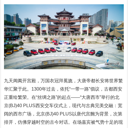
九天阊阖开宫殿，万国衣冠拜冕旒，大唐帝都长安将世界繁
华汇聚于此。1300年过去，依托“一带一路”倡议，古都西安
正重绘繁荣。在“丝绸之路”的起点——“大唐西市”举行的北
京(BJ)40 PLUS西安交车仪式上，现代与古典完美交融：宽
阔的西市广场，北京(BJ)40 PLUS以唐代宫阙为背景，次第
排开，仿佛穿越时空的古今对话。在场嘉宾被气势十足的现