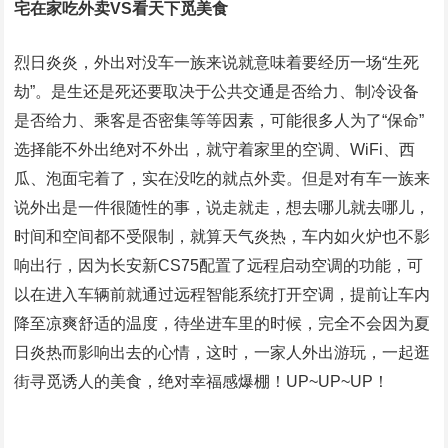
宅在家吃外卖VS看天下觅美食
烈日炎炎，外出对没车一族来说就意味着要经历一场“生死
劫”。是生还是死还要取决于公共交通是否给力、制冷设备
是否给力、乘客是否密集等等因素，可能很多人为了“保命”
选择能不外出绝对不外出，就守着家里的空调、WiFi、西
瓜、泡面宅着了，实在没吃的就点外卖。但是对有车一族来
说外出是一件很随性的事，说走就走，想去哪儿就去哪儿，
时间和空间都不受限制，就算天气炎热，车内如火炉也不影
响出行，因为长安新CS75配置了远程启动空调的功能，可
以在进入车辆前就通过远程智能系统打开空调，提前让车内
降至凉爽舒适的温度，待坐进车里的时候，完全不会因为夏
日炎热而影响出去的心情，这时，一家人外出游玩，一起逛
街寻觅诱人的美食，绝对幸福感爆棚！UP~UP~UP！