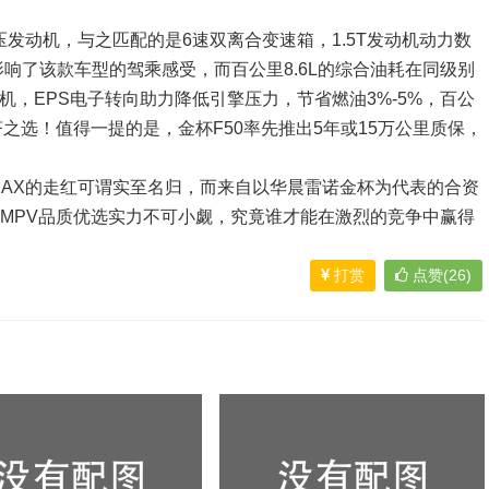
增压发动机，与之匹配的是6速双离合变速箱，1.5T发动机动力数
响了该款车型的驾乘感受，而百公里8.6L的综合油耗在同级别
动机，EPS电子转向助力降低引擎压力，节省燃油3%-5%，百公
济之选！值得一提的是，金杯F50率先推出5年或15万公里质保，
AX的走红可谓实至名归，而来自以华晨雷诺金杯为代表的合资
用MPV品质优选实力不可小觑，究竟谁才能在激烈的竞争中赢得
打赏
点赞(26)