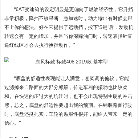
“6AT变速箱的设定明显是更偏向于燃油经济性，它升挡
非常积极，降挡不够果断，急加速时，动力输出有时候会跟
不上你的想法。好在它提供了运动挡，按下‘S键’后，发动机
转速会有一定的增加，并且当你深踩油门时，转速表指针直
逼红线区才会去执行换挡动作。”
“底盘的舒适性表现能让人满意，悬架调的偏软，它能
过滤掉来自路面的大部分颠簸，传进车厢的振动也比较柔
和。在快速的压过大的坑洼时，也不会出现特别生硬的冲击
感，总之，底盘的舒适性要超出我的预期。在铺装路面行驶
时，底盘还挺扎实，车轮的贴服性很好，能给人带来一定的
信心。”