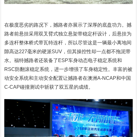
在极度恶劣的路况下，撼路者亦展示了深厚的底盘功力。撼
路者前悬挂采用双叉臂式独立悬架带稳定杆设计，后悬挂为
多连杆整体桥式带瓦特连杆，所以尽管这是一辆最小离地间
隙高达227毫米的硬派SUV，但其操控性却一点都不拖泥带
水。福特撼路者还装备了ESP车身动态电子稳定系统和
RSC防翻滚稳定系统，进一步增强了车身稳定性。丰富的被
动安全系统和主动安全配置让撼路者在澳洲A-NCAP和中国
C-CAP碰撞测试中斩获了双五星的成绩。