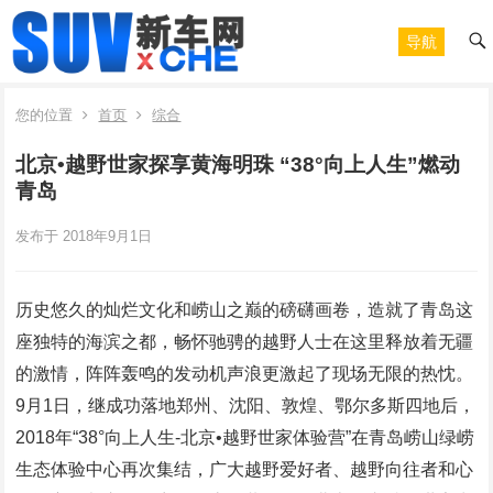
导航
您的位置
首页
综合
北京•越野世家探享黄海明珠 “38°向上人生”燃动
青岛
发布于 2018年9月1日
历史悠久的灿烂文化和崂山之巅的磅礴画卷，造就了青岛这
座独特的海滨之都，畅怀驰骋的越野人士在这里释放着无疆
的激情，阵阵轰鸣的发动机声浪更激起了现场无限的热忱。
9月1日，继成功落地郑州、沈阳、敦煌、鄂尔多斯四地后，
2018年“38°向上人生-北京•越野世家体验营”在青岛崂山绿崂
生态体验中心再次集结，广大越野爱好者、越野向往者和心