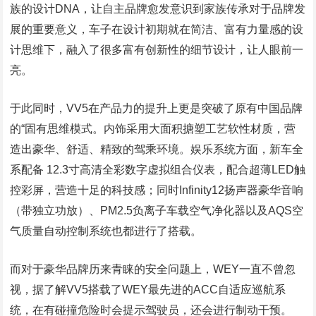
族的设计DNA，让自主品牌愈发意识到家族传承对于品牌发
展的重要意义，车子在设计初期就在简洁、富有力量感的设
计思维下，融入了很多富有创新性的细节设计，让人眼前一
亮。
于此同时，VV5在产品力的提升上更是突破了原有中国品牌
的“固有思维模式。内饰采用大面积搪塑工艺软性材质，营
造出豪华、舒适、精致的驾乘环境。娱乐系统方面，新车全
系配备 12.3寸高清全彩数字虚拟组合仪表，配合超薄LED触
控彩屏，营造十足的科技感；同时Infinity12扬声器豪华音响
（带独立功放）、PM2.5负离子车载空气净化器以及AQS空
气质量自动控制系统也都进行了搭载。
而对于豪华品牌历来青睐的安全问题上，WEY一直不曾忽
视，据了解VV5搭载了WEY最先进的ACC自适应巡航系
统，在有碰撞危险时会提示驾驶员，还会进行制动干预。