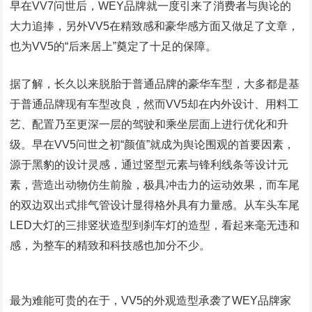
早在VV7问世后，WEY品牌就一度引来了消费者与舆论的
大力追捧，另外VV5在精致感和豪华感方面又做足了文章，
也为VV5的“后来居上”奠定了十足的保障。
据了解，长久以来脱胎于普通品牌的豪华车型，大多都是基
于普通品牌现有车型改良，然而VV5却在内外设计、用料工
艺、配置乃至更深一层的驾驶和乘坐层面上进行优化和升
级。早在VV5问世之初“颜值”就成为舆论围观的首要因素，
源于黑豹的设计灵感，通过竖型元素与锋利线条等设计元
素，营造出动物仿生前脸，极具冲击力的运动效果，而车尾
的双边双出式排气管设计显得格外具有力量感。从车头车尾
LED大灯的三排竖状造型到刹车灯的造型，看起来毫无违和
感，为整车的精致和科技感也加分不少。
最为难能可贵的在于，VV5的外观造型承袭了WEY品牌家