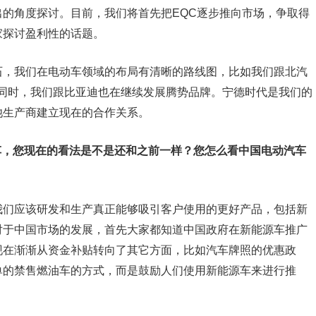
的角度探讨。目前，我们将首先把EQC逐步推向市场，争取得
家探讨盈利性的话题。
石，我们在电动车领域的布局有清晰的路线图，比如我们跟北汽
。同时，我们跟比亚迪也在继续发展腾势品牌。宁德时代是我们的
池生产商建立现在的合作关系。
车，您现在的看法是不是还和之前一样？您怎么看中国电动汽车
我们应该研发和生产真正能够吸引客户使用的更好产品，包括新
对于中国市场的发展，首先大家都知道中国政府在新能源车推广
现在渐渐从资金补贴转向了其它方面，比如汽车牌照的优惠政
单的禁售燃油车的方式，而是鼓励人们使用新能源车来进行推