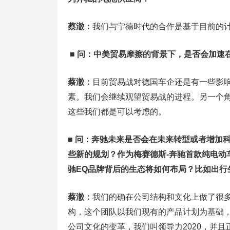
蔡澈：
我们与宁德时代的合作是基于目前的
■ 问：中美贸易摩擦的背景下，是否会加速
蔡澈：
目前贸易战对德国车企还是有一些影
素。我们会继续观望贸易战的进程。另一个
这些我们都是可以考虑的。
■ 问：奔驰未来是否会在未来转型或者增加
些新的规划？作为梅赛德斯-奔驰首款纯电动
驰EQ品牌背后的生态将如何布局？比如出行
蔡澈：
我们的确在公司结构和文化上做了很多
构，这个团队以我们现有的产品计划为基础
公司文化的变革，我们叫领导力2020，并