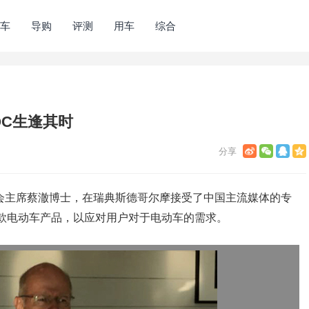
车
导购
评测
用车
综合
QC生逢其时
会主席蔡澈博士，在瑞典斯德哥尔摩接受了中国主流媒体的专
0款电动车产品，以应对用户对于电动车的需求。