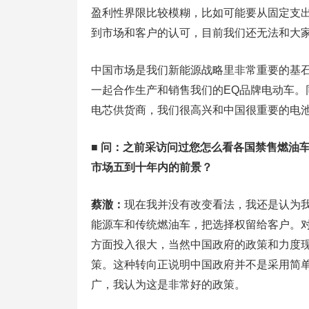
盈利性界限比较模糊，比如可能要从固定支出
到市场和客户的认可，目前我们还无法和大
中国市场是我们新能源战略里非常重要的基
一起合作生产和销售我们的EQ品牌电动车
电芯供货商，我们很高兴和中国很重要的电
■ 问：之前采访问过您怎么看各国禁售燃油
市场五到十年内的前景？
蔡澈：
现在我并没有改变看法，我还是认为
能源车和传统燃油车，把选择权留给客户。
方面投入很大，当然中国政府的政策和力度
策。这种转向正说明中国政府并不是采用简
广，我认为这是非常好的政策。