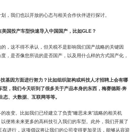
计划，我们也以开放的心态与相关合作伙伴进行探讨。
在美国投产车型快速导入中国国产，比如GLE？
响的，这不得不承认，但关税不是影响我们国产战略的关键因
角度，是否像您所说的是否国产，以及用什么样的方式国产化，
科技基因方面进行努力？比如组织架构或科技人才招聘上会有哪
车型，我们今天听到了很多关于产品本身的东西，梅赛德斯-奔
生态、大数据、互联网等等。
的改变。比如我们已经建立了负责“瞰思未来”战略的相关机
，以便将未来更多的高科技引入我们的车型。此外，我们开展了
且正在进行，这项倡议将让我们的公司变得更加灵活，能够从容迎