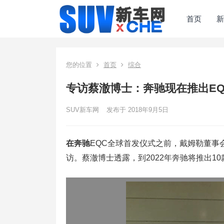
首页
新
您的位置
首页
综合
专访蔡澈博士：奔驰现在推出E
SUV新车网
发布于 2018年9月5日
在奔驰
EQC全球首发仪式之前，戴姆勒董事
访。蔡澈博士透露，到2022年奔驰将推出1