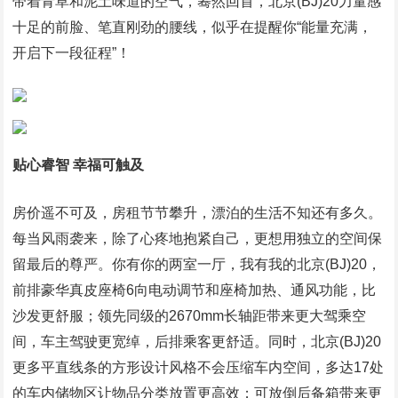
带着青草和泥土味道的空气，蓦然回首，北京(BJ)20力量感
十足的前脸、笔直刚劲的腰线，似乎在提醒你“能量充满，
开启下一段征程”！
贴心睿智 幸福可触及
房价遥不可及，房租节节攀升，漂泊的生活不知还有多久。
每当风雨袭来，除了心疼地抱紧自己，更想用独立的空间保
留最后的尊严。你有你的两室一厅，我有我的北京(BJ)20，
前排豪华真皮座椅6向电动调节和座椅加热、通风功能，比
沙发更舒服；领先同级的2670mm长轴距带来更大驾乘空
间，车主驾驶更宽绰，后排乘客更舒适。同时，北京(BJ)20
更多平直线条的方形设计风格不会压缩车内空间，多达17处
的车内储物区让物品分类放置更高效；可放倒后备箱带来更