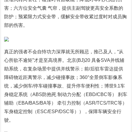
害；六方位安全气囊 气帘，提供主副驾驶更高安全系数的
防护；预紧限力式安全带，缓解安全带收紧过度时对成员胸
部的伤害。
真正的强者不会自恃功力深厚就无所顾忌，推己及人，“从
心所欲不逾矩”才是至高境界。北京(BJ)20 具备SVA并线辅
助系统，在复杂场景中提供并线警示；前/后驻车雷达提供
障碍物近距离警示，减少碰撞事故；360°全景倒车影像系
统，减少倒车/停车碰撞事故、提升停车便利性；博世9.1车
身稳定系统（ABS防抱死 制动力分配（EBD/CBC等） 刹车
辅助（EBA/BAS/BA等） 牵引力控制（ASR/TCS/TRC等）
车身稳定控制（ESC/ESP/DSC等）），保障车辆安全行
驶。