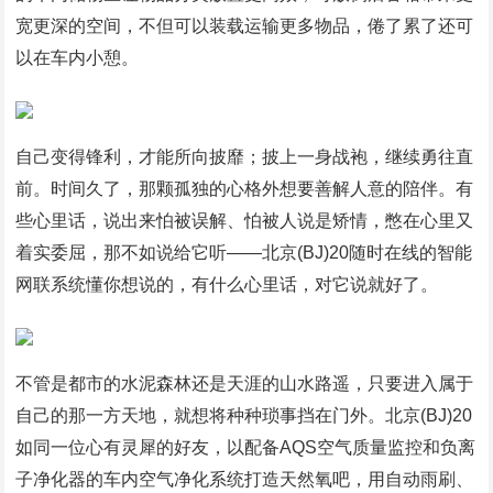
宽更深的空间，不但可以装载运输更多物品，倦了累了还可
以在车内小憩。
自己变得锋利，才能所向披靡；披上一身战袍，继续勇往直
前。时间久了，那颗孤独的心格外想要善解人意的陪伴。有
些心里话，说出来怕被误解、怕被人说是矫情，憋在心里又
着实委屈，那不如说给它听——北京(BJ)20随时在线的智能
网联系统懂你想说的，有什么心里话，对它说就好了。
不管是都市的水泥森林还是天涯的山水路遥，只要进入属于
自己的那一方天地，就想将种种琐事挡在门外。北京(BJ)20
如同一位心有灵犀的好友，以配备AQS空气质量监控和负离
子净化器的车内空气净化系统打造天然氧吧，用自动雨刷、