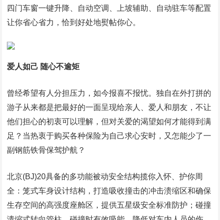
四门车窗一键升降、自动空调、上坡辅助、自动驻车等配置
让你省心省力，恰到好处地熨帖你心。
爱人如己 随心不逾矩
曾经希望有人分担压力，如今报喜不报忧。独自在外打拼的
游子从来都是把最好的一面呈现给亲人、爱人和朋友，不让
他们担心的初衷可以理解，但对关爱的渴望如何才能得到满
足？当热衷于购买各种保险为自己求心安时，又怎能少了一
副钢筋铁骨保驾护航？
北京(BJ)20具备的多功能被动安全结构揽你入怀、护你周
全：笼式车身设计结构，打造吸收撞击的冲击溃缩区和确保
生存空间的高强度座舱区，提供五星级安全标准防护；碰撞
溃缩式转向管柱，碰撞时有效吸能，降低对车内人员的伤