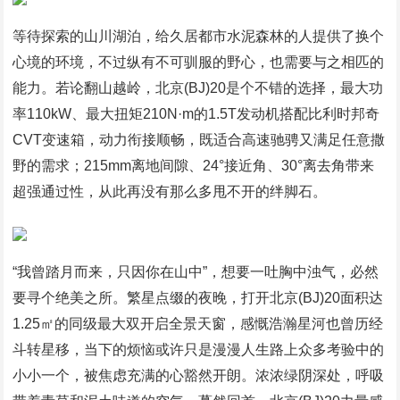
等待探索的山川湖泊，给久居都市水泥森林的人提供了换个
心境的环境，不过纵有不可驯服的野心，也需要与之相匹的
能力。若论翻山越岭，北京(BJ)20是个不错的选择，最大功
率110kW、最大扭矩210N·m的1.5T发动机搭配比利时邦奇
CVT变速箱，动力衔接顺畅，既适合高速驰骋又满足任意撒
野的需求；215mm离地间隙、24°接近角、30°离去角带来
超强通过性，从此再没有那么多甩不开的绊脚石。
“我曾踏月而来，只因你在山中”，想要一吐胸中浊气，必然
要寻个绝美之所。繁星点缀的夜晚，打开北京(BJ)20面积达
1.25㎡的同级最大双开启全景天窗，感慨浩瀚星河也曾历经
斗转星移，当下的烦恼或许只是漫漫人生路上众多考验中的
小小一个，被焦虑充满的心豁然开朗。浓浓绿阴深处，呼吸