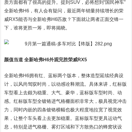
质方面都有了很高的提升。提到SUV，必将想到“国民神车”
全新哈弗H6，有人会有疑问，最近两年销量持续增长的荣
威RX5能否与全新哈弗H6匹敌？下面就让两者正面交锋一
下，谁将更胜一筹，即将揭晓。
颜值当道 全新哈弗H6外观完胜荣威RX5
全新哈弗H6拥有红、蓝标两个版本，整体造型延续经典设
计，以风尚驾驭时尚，以动感诠释潮流。具体来讲，红标版
车型看上去颇为稳重、大气、豪华，蓝标版车型时尚、动
感。红标版车型全镀铬进气格栅面积非常大，极具视觉冲击
力，同时内嵌的四条镀铬横幅也极大程度地拉宽了视觉效
果，让整个车头看上去更加稳重。蓝标版车型更具运动气
息，特别是进气格栅、雾灯区域和下方散热口的蜂窝状设