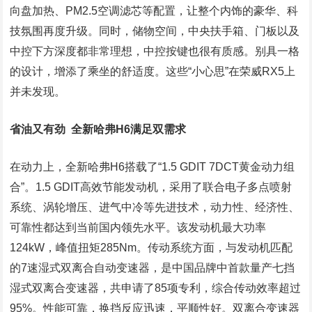
向盘加热、PM2.5空调滤芯等配置，让整个内饰的豪华、科
技氛围再度升级。同时，储物空间，中央扶手箱、门板以及
中控下方深度都非常理想，中控按键也很有质感。别具一格
的设计，增添了乘坐的舒适度。这些“小心思”在荣威RX5上
并未发现。
省油又有劲 全新哈弗H6满足双需求
在动力上，全新哈弗H6搭载了“1.5 GDIT 7DCT黄金动力组
合”。1.5 GDIT高效节能发动机，采用了联合电子多点喷射
系统、涡轮增压、进气中冷等先进技术，动力性、经济性、
可靠性都达到当前国内领先水平。该发动机最大功率
124kW，峰值扭矩285Nm。传动系统方面，与发动机匹配
的7速湿式双离合自动变速器，是中国品牌中首款量产七挡
湿式双离合变速器，共申请了85项专利，综合传动效率超过
95%。性能可靠，换挡反应迅速，平顺性好。双离合变速器