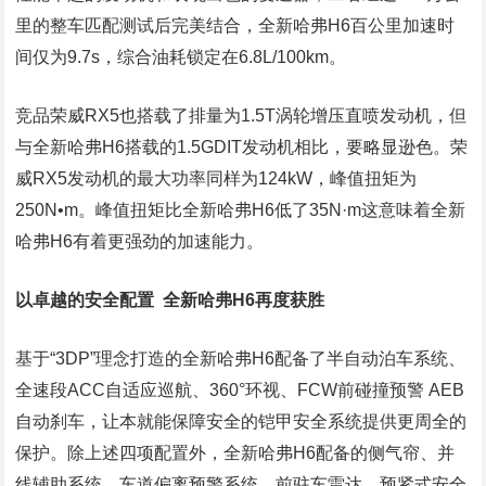
里的整车匹配测试后完美结合，全新哈弗H6百公里加速时
间仅为9.7s，综合油耗锁定在6.8L/100km。
竞品荣威RX5也搭载了排量为1.5T涡轮增压直喷发动机，但
与全新哈弗H6搭载的1.5GDIT发动机相比，要略显逊色。荣
威RX5发动机的最大功率同样为124kW，峰值扭矩为
250N•m。峰值扭矩比全新哈弗H6低了35N·m这意味着全新
哈弗H6有着更强劲的加速能力。
以卓越的安全配置 全新哈弗H6再度获胜
基于“3DP”理念打造的全新哈弗H6配备了半自动泊车系统、
全速段ACC自适应巡航、360°环视、FCW前碰撞预警 AEB
自动刹车，让本就能保障安全的铠甲安全系统提供更周全的
保护。除上述四项配置外，全新哈弗H6配备的侧气帘、并
线辅助系统、车道偏离预警系统、前驻车雷达、预紧式安全