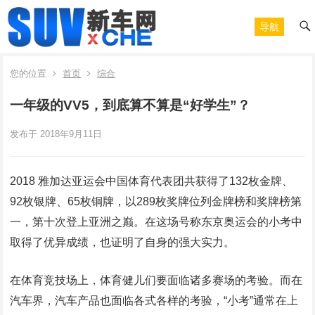
导航
您的位置
首页
综合
一年级的VV5，到底算不算是“好学生”？
发布于 2018年9月11日
2018 雅加达亚运会中国体育代表团共获得了132枚金牌、
92枚银牌、65枚铜牌，以289枚奖牌位列金牌榜和奖牌榜第
一，第十次登上亚洲之巅。在这场号称东京奥运会的小考中
取得了优异成绩，也证明了自身的强大实力。
在体育竞技场上，体育健儿们要面临诸多赛场的考验。而在
汽车界，汽车产品也面临各式各样的考验，“小考”通常在上