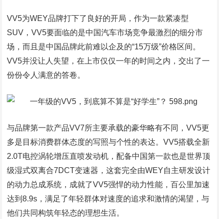
VV5为WEY品牌打下了良好的开局，作为一款紧凑型
SUV，VV5要面临的是中国汽车市场竞争最激烈的细分市
场，而且是中国品牌此前难以企及的“15万级”价格区间。
VV5并没让人失望，在上市仅仅一年的时间之内，交出了一
份份令人满意的答卷。
与品牌第一款产品VV7所主要承载的豪华略有不同，VV5更
多是目标消费群体态度的写照与个性的表达。VV5搭载全新
2.0T电控涡轮增压直喷发动机，配备中国第一款也是世界顶
级湿式双离合7DCT变速器，这套完全由WEY自主研发设计
的动力总成系统，成就了VV5强悍的动力性能，百公里加速
达到8.9s，满足了年轻群体对速度的追求和激情的渴望，与
他们共同构筑年轻态的理想生活。