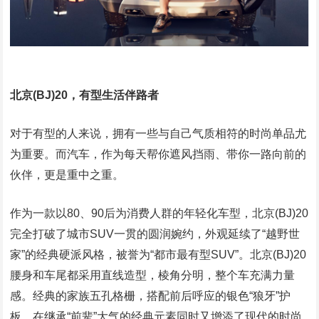
北京(BJ)20，有型生活伴路者
对于有型的人来说，拥有一些与自己气质相符的时尚单品尤
为重要。而汽车，作为每天帮你遮风挡雨、带你一路向前的
伙伴，更是重中之重。
作为一款以80、90后为消费人群的年轻化车型，北京(BJ)20
完全打破了城市SUV一贯的圆润婉约，外观延续了“越野世
家”的经典硬派风格，被誉为“都市最有型SUV”。北京(BJ)20
腰身和车尾都采用直线造型，棱角分明，整个车充满力量
感。经典的家族五孔格栅，搭配前后呼应的银色“狼牙”护
板，在继承“前辈”大气的经典元素同时又增添了现代的时尚