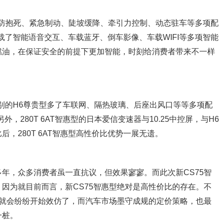
ABS防抱死、紧急制动、陡坡缓降、牵引力控制、动态驻车等多项配
搭载了智能语音交互、车载蓝牙、倒车影像、车载WIFI等多项智能
燃油，在保证安全的前提下更加智能，时刻给消费者带来不一样
同级别的H6尊贵型多了车联网、隔热玻璃、后座出风口等等多项配
，280T 6AT智惠型的日本爱信变速器与10.25中控屏，与H6
，280T 6AT智惠型高性价比优势一展无遗。
年，众多消费者虽一直抗议，但效果寥寥。而此次新CS75智
因为就目前而言，新CS75智惠型绝对是高性价比的存在。不
快就会纷纷开始效仿了，而汽车市场墨守成规的定价策略，也最
一桩。