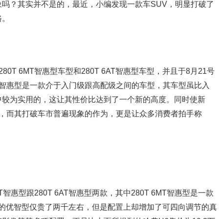
吗？其实并不是的，最近，小编发现一款车SUV，明显打破了
路。
0T 6MT智惠型车型和280T 6AT智惠型车型，并且于8月21号
5智惠型是一款介于入门级跟高配级之间的车型，其车型虽比入
中较为实用的，这让其性价比达到了一个新的高度。同时使新
虑，而其打破车市普遍现象的作为，更是让众多消费者拍手称
T智惠型跟280T 6AT智惠型两款，其中280T 6MT智惠型是一款
级别的优智型仅贵了两千左右，但是配置上却增加了可四向调节的真