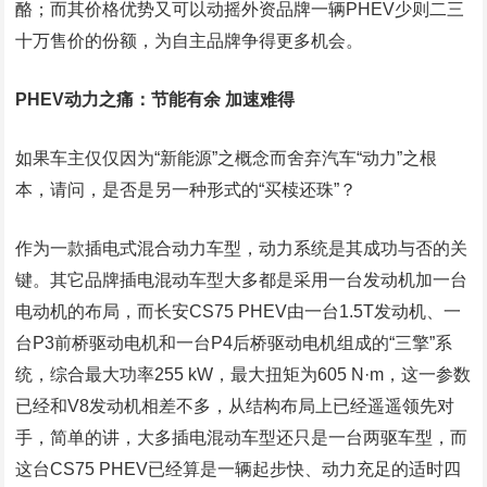
酪；而其价格优势又可以动摇外资品牌一辆PHEV少则二三
十万售价的份额，为自主品牌争得更多机会。
PHEV动力之痛：节能有余 加速难得
如果车主仅仅因为“新能源”之概念而舍弃汽车“动力”之根
本，请问，是否是另一种形式的“买椟还珠”？
作为一款插电式混合动力车型，动力系统是其成功与否的关
键。其它品牌插电混动车型大多都是采用一台发动机加一台
电动机的布局，而长安CS75 PHEV由一台1.5T发动机、一
台P3前桥驱动电机和一台P4后桥驱动电机组成的“三擎”系
统，综合最大功率255 kW，最大扭矩为605 N·m，这一参数
已经和V8发动机相差不多，从结构布局上已经遥遥领先对
手，简单的讲，大多插电混动车型还只是一台两驱车型，而
这台CS75 PHEV已经算是一辆起步快、动力充足的适时四