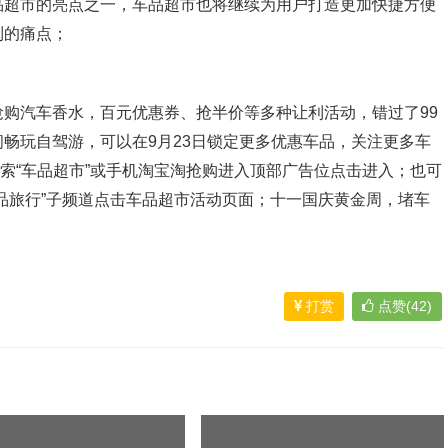
品超市的亮点之一，车品超市也将继续为用户打造更加快捷方便
到的痛点；
购汽车香水，百元优惠券、抢半价等多种让利活动，错过了99
畅玩自驾游，可以在9月23日锁定更多优惠车品，关注更多车
搜索“车品超市”或手机淘宝淘抢购进入顶部广告位点击进入；也可
品旅行”子频道点击车品超市活动页面；十一国庆黄金周，堵车
打赏
点赞(42)