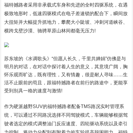
福特撼路者采用非承载式车身和先进的全时四驱系统，在遇
极致地形时，低速四驱模式在电子差速锁的配合下，瞬间放
大扭矩并大幅提升抓地力，攀爬大小陡坡、冲刺河道峡谷、
横跨戈壁沙漠、驰骋草原山林间都毫无压力!
苏东坡的《水调歌头》“但愿人长久，千里共婵娟”仿佛是与
明月的对话，在对话中探讨着人生的意义，其意境广阔，胸
怀乐观而旷达，既有理性，又有情趣，很是耐人寻味……生
活不止眼前的苟且，跟福特撼路者在前行的路途中，更能享
受到别具一格的速度与激情!
作为硬派越野SUV的福特撼路者配备TMS路况实时管理系
统，可以通过不同路况选择不同驾驶模式，车辆能够根据驾
驶者选定的模式调整油门反应速度、四轮驱动系统以及牵引
力控制，将动力分配到有附着力的车轮提高脱困能力。福特