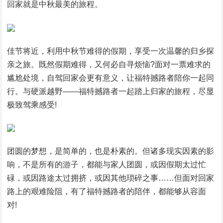
回家就是中秋最美的旅程。
佳节将近，利用中秋节难得的假期，享受一次温馨的归乡探
亲之旅。既然假期难得，又何必自寻烦恼?面对一票难求的
尴尬处境，自驾回家会更有意义，让福特撼路者陪你一起同
行。与硬派越野——福特撼路者一起踏上归家的旅程，尽显
极致驾乘感受!
团圆的梦想，是简单的，也是朴素的。但诸多现实因素的影
响，不是所有的游子，都能与家人团圆，或因假期太过忙
碌，或因路途太过拥挤，或因其他琐碎之事……但面对回家
路上的艰难险阻，有了福特撼路者的陪伴，都能够从容面
对!