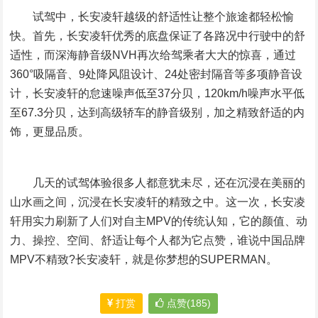
试驾中，长安凌轩越级的舒适性让整个旅途都轻松愉
快。首先，长安凌轩优秀的底盘保证了各路况中行驶中的舒
适性，而深海静音级NVH再次给驾乘者大大的惊喜，通过
360°吸隔音、9处降风阻设计、24处密封隔音等多项静音设
计，长安凌轩的怠速噪声低至37分贝，120km/h噪声水平低
至67.3分贝，达到高级轿车的静音级别，加之精致舒适的内
饰，更显品质。
几天的试驾体验很多人都意犹未尽，还在沉浸在美丽的
山水画之间，沉浸在长安凌轩的精致之中。这一次，长安凌
轩用实力刷新了人们对自主MPV的传统认知，它的颜值、动
力、操控、空间、舒适让每个人都为它点赞，谁说中国品牌
MPV不精致?长安凌轩，就是你梦想的SUPERMAN。
打赏
点赞(185)