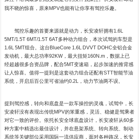
我不晓的惊喜，原来MPV也能有让你享有驾控乐趣。
驾控乐趣的首要来源就是动力，长安凌轩拥有1.6L
5MT/1.5T 6MT/1.5T 6AT多种动力组合，本次试驾的车型是
1.6L 5MT组合。这台BlueCore 1.6L DVVT DOHC全铝合金
发动机，最大总功率92KW，最大扭矩160N.m，数据上已
经超越很多合资品牌，配合5MT变速箱，起步加速的推背感
让人惊喜。值得一提到是这套动力组合还配有STT智能节油
系统，开启后百公里可省油约0.2L，动力节油两不误。
提到驾控感，转向和底盘是一款车操控的灵魂，试驾中，长
安凌轩没有表现出传统MPV的笨重感，灵活、稳健是驾乘者
对它一致的评价。依托长安全球底盘设计，长安凌轩从60多
种方案中精选出最佳设计，并在悬架系统、转向系统、制动
系统等关键部位采用国际一流供应商，面对各种路况，长安