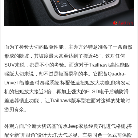
而为了检验大切的四驱性能，主办方还特意准备了一条自然
形成的陡坡，其坡度最大甚至达到了接近45°，这对任何
SUV来说，都是不小的考验。而这对于Trailhawk高性能四
驱版大切来说，却不过是轻而易举的事。它配备Quadra-
Drive II智能全时四驱系统,标配低速扭矩放大功能,能将发动
机的扭矩放大接近3倍，再加上强大的ELSD电子后轴防滑
差速器锁止功能， 让Trailhawk版车型在面对这样的陡坡时
游刃有余。
外观方面,“全新大切诺基”传承Jeep家族经典7孔进气格栅,搭
配全新“开眼角”设计大灯,大气尽显。车身同色一体式前保险