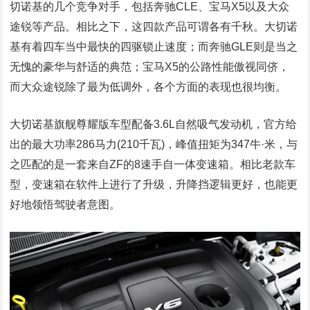
切诺基的几个竞争对手，包括奔驰CLE、宝马X5以及大众
途锐等产品。相比之下，这四款产品可谓各有千秋。大切诺
基有着四车当中最快的四驱锁止速度；而奔驰GLE则是当之
无愧的豪华与舒适的典范；宝马X5的公路性能傲视同侪，
而大众途锐除了最为低调外，各个方面的表现也很均衡。
大切诺基旗舰尊耀版车型配备3.6L自然吸气发动机，官方给
出的最大功率286马力(210千瓦)，峰值扭矩为347牛·米，与
之匹配的是一套来自ZF的8速手自一体变速箱。相比老款车
型，变速箱在软件上进行了升级，升降挡逻辑更好，也能更
好地领悟驾驶者意图。