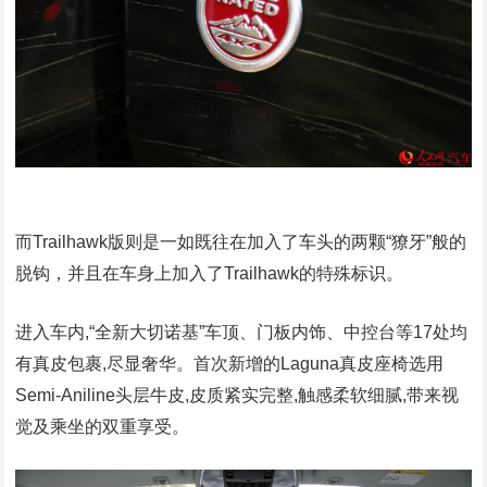
而Trailhawk版则是一如既往在加入了车头的两颗“獠牙”般的
脱钩，并且在车身上加入了Trailhawk的特殊标识。
进入车内,“全新大切诺基”车顶、门板内饰、中控台等17处均
有真皮包裹,尽显奢华。首次新增的Laguna真皮座椅选用
Semi-Aniline头层牛皮,皮质紧实完整,触感柔软细腻,带来视
觉及乘坐的双重享受。