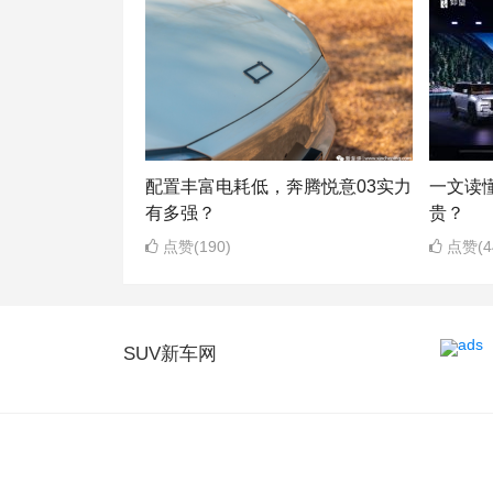
配置丰富电耗低，奔腾悦意03实力
一文读
有多强？
贵？
点赞(190)
点赞(4
SUV新车网