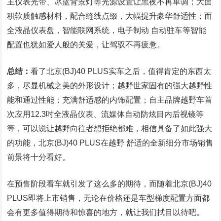
主仪表光带、冰蓝背景灯等光源设置让黑夜不再单调；大面
积软质触感材料，配合缝线点缀，大幅提升豪华舒适性；而
全液晶仪表盘，智能联网系统，电子制动 自动驻车等智能
配置也犹如爱人般的关爱，让驾驭不再疲惫。
总结：
看了北京(BJ)40 PLUS实车之后，值得肯定的东西太
多，尽显机械之美的外形设计；越野世家固有的强大越野性
能和通过性能；充满舒适感的内饰配置；自主品牌越野车首
次应用12.3吋全液晶仪表、流媒体自动防炫目内后视镜等
等，可以说让越野向往者想拒绝都难，相信具备了如此强大
的功能，北京(BJ)40 PLUS在越野 舒适的全新细分市场销售
前景将十分看好。
在预售阶段看车就引发了这么多的期待，而随着北京(BJ)40
PLUS即将上市销售，无论在价格还是车型梯度配置方面都
会有更多值得期待和惊喜的地方，就让我们拭目以待吧。