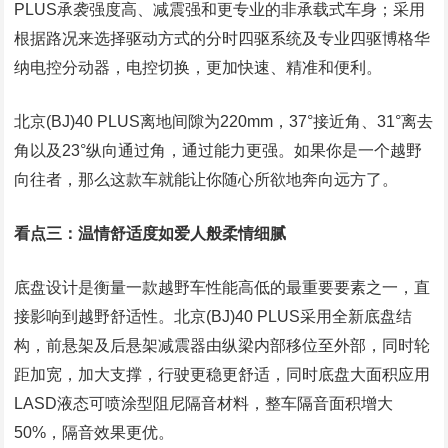
PLUS承袭强度高、减震强和更专业的非承载式车身；采用
根据路况来选择驱动方式的分时四驱系统及专业四驱博格华
纳电控分动器，电控切换，更加快速、精准和便利。
北京(BJ)40 PLUS离地间隙为220mm，37°接近角、31°离去
角以及23°纵向通过角，通过能力更强。如果你是一个越野
向往者，那么这款车就能让你随心所欲地奔向远方了。
看点三：温情舒适度如爱人般柔情细腻
底盘设计是衡量一款越野车性能高低的最重要要素之一，直
接影响到越野舒适性。北京(BJ)40 PLUS采用全新底盘结
构，前悬架及后悬架减震器由纵梁内部移位至外部，同时轮
距加宽，加大支撑，行驶更稳更舒适，同时底盘大面积应用
LASD液态可喷涂型阻尼隔音材料，整车隔音面积增大
50%，隔音效果更优。