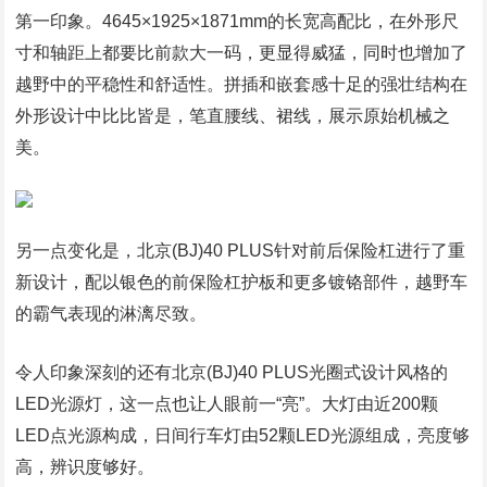
第一印象。4645×1925×1871mm的长宽高配比，在外形尺
寸和轴距上都要比前款大一码，更显得威猛，同时也增加了
越野中的平稳性和舒适性。拼插和嵌套感十足的强壮结构在
外形设计中比比皆是，笔直腰线、裙线，展示原始机械之
美。
另一点变化是，北京(BJ)40 PLUS针对前后保险杠进行了重
新设计，配以银色的前保险杠护板和更多镀铬部件，越野车
的霸气表现的淋漓尽致。
令人印象深刻的还有北京(BJ)40 PLUS光圈式设计风格的
LED光源灯，这一点也让人眼前一“亮”。大灯由近200颗
LED点光源构成，日间行车灯由52颗LED光源组成，亮度够
高，辨识度够好。