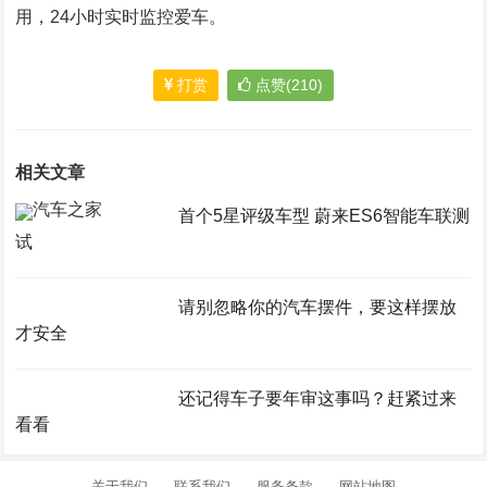
用，24小时实时监控爱车。
打赏
点赞(210)
相关文章
首个5星评级车型 蔚来ES6智能车联测
试
请别忽略你的汽车摆件，要这样摆放
才安全
还记得车子要年审这事吗？赶紧过来
看看
关于我们
联系我们
服务条款
网站地图