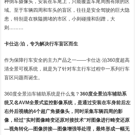
种倒车摄像头，安装在车尾上，只能覆盖车尾周围有限的区
域。至于车辆四周和车头的盲区，往往是安全驾驶的巨大隐
患，特别是在狭隘拥堵的市区，小则碰撞和刮蹭，大
则………
卡仕达·泊，专为解决行车盲区而生
作为保障行车安全的主力产品之一——卡仕达·泊360度超高
清全景可视系统，就是为了针对车主行车过程中一系列行车
盲区问题而诞生。
360度全景泊车辅助系统是什么鬼？
360度全景泊车辅助系
统又名AVM全景式监控影像系统，是通过安装在车身前后左
右外后视镜的4个超广角摄像头，同时采集车辆四周的影
像，经过“实时图像畸变还原对接技术”对图像进行畸变还原
—视角转化—图像拼接—图像增强等处理，最终形成一幅无